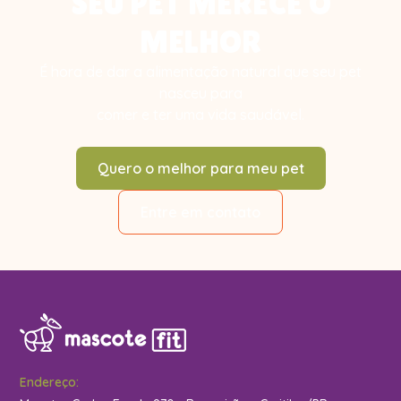
SEU PET MERECE O
MELHOR
É hora de dar a alimentação natural que seu pet
nasceu para
comer e ter uma vida saudável.
Quero o melhor para meu pet
Entre em contato
Endereço: