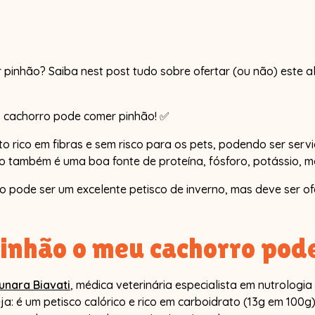
pinhão? Saiba nest post tudo sobre ofertar (ou não) este a
, cachorro pode comer pinhão! ✅
to rico em fibras e sem risco para os pets, podendo ser ser
o também é uma boa fonte de proteína, fósforo, potássio, ma
so pode ser um excelente petisco de inverno, mas deve ser o
inhão o meu cachorro pod
unara Biavati
, médica veterinária especialista em nutrologia
ja: é um petisco calórico e rico em carboidrato (13g em 100g)