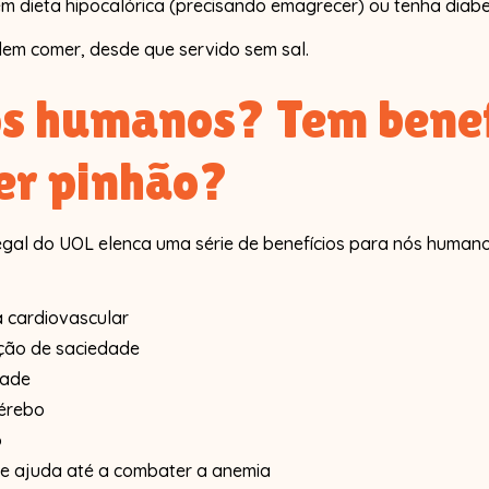
em dieta hipocalórica (precisando emagrecer) ou tenha diabe
dem comer, desde que servido sem sal.
ós humanos? Tem benef
er pinhão?
egal do UOL elenca uma série de benefícios para nós human
a cardiovascular
ção de saciedade
dade
érebo
o
 e ajuda até a combater a anemia