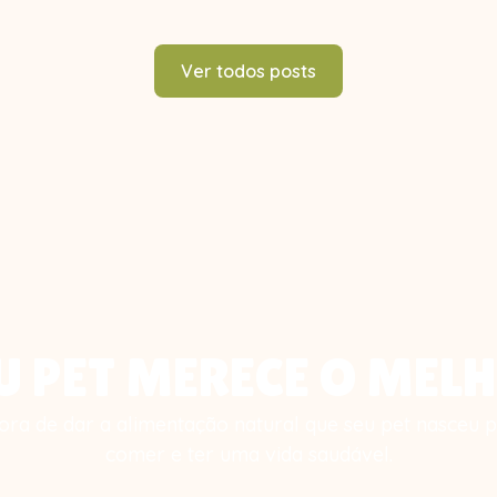
Ver todos posts
U PET MERECE O MEL
ora de dar a alimentação natural que seu pet nasceu 
comer e ter uma vida saudável.