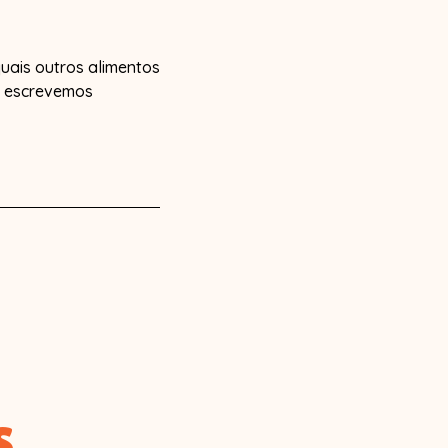
quais outros alimentos
e escrevemos
S