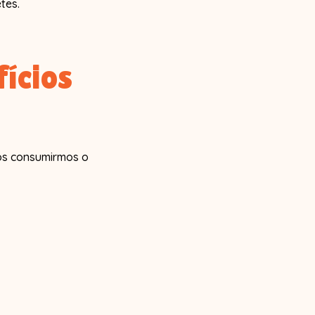
tes.
ícios
os consumirmos o