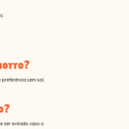
:⁣
horro?
preferência sem sal.
o?
ve ser evitado caso o