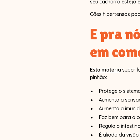
seu cachorro esteja 
Cães hipertensos po
E pra n
em com
Esta matéria
super l
pinhão:
Protege o sistem
Aumenta a sensa
Aumenta a imuni
Faz bem para o c
Regula o intestin
É aliado da visão