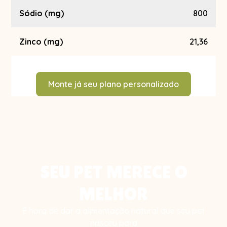
Sódio (mg)
800
Zinco (mg)
21,36
Monte já seu plano personalizado
SEU PET MERECE O
MELHOR
É hora de dar a alimentação natural que seu pet
nasceu para