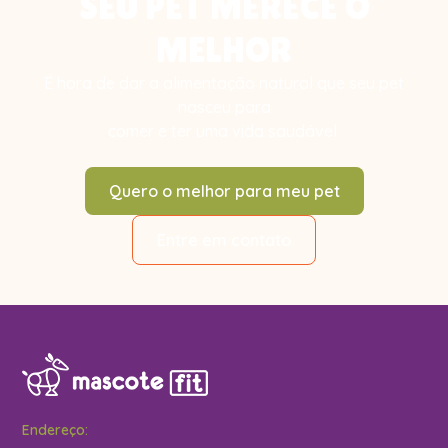
SEU PET MERECE O
MELHOR
É hora de dar a alimentação natural que seu pet
nasceu para
comer e ter uma vida saudável.
Quero o melhor para meu pet
Entre em contato
Endereço: