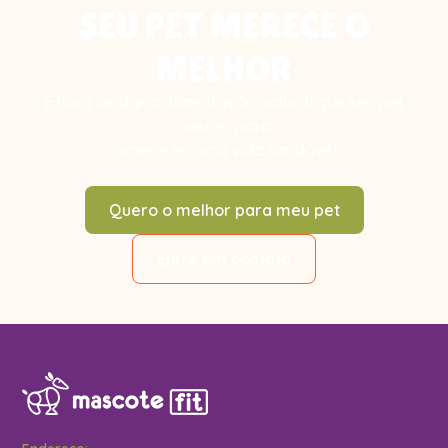
SEU PET MERECE O
MELHOR
É hora de dar a alimentação natural que seu pet
nasceu para
comer e ter uma vida saudável.
Quero o melhor para meu pet
Entre em contato